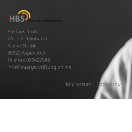
Postanschrift:
Werner Reinhardt
Kleine Str. 44
38822 Aspenstedt
Telefon: 039427348
info@buergerstiftung.online
Impressum
|
Datenschutz